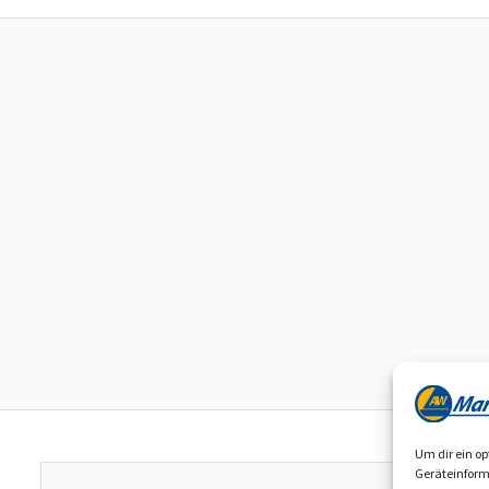
Um dir ein op
Geräteinform
E-