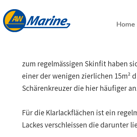
Zum
Beitrags-
Inhalt
Navigation
Home
springen
zum regelmässigen Skinfit haben si
einer der wenigen zierlichen 15m² 
Schärenkreuzer die hier häufiger an
Für die Klarlackflächen ist ein rege
Lackes verschleissen die darunter l