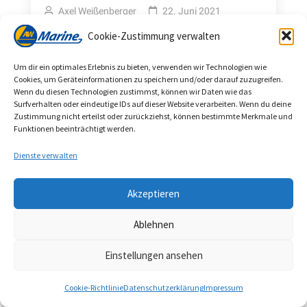
Axel Weißenberger
22. Juni 2021
Cookie-Zustimmung verwalten
Um dir ein optimales Erlebnis zu bieten, verwenden wir Technologien wie
Cookies, um Geräteinformationen zu speichern und/oder darauf zuzugreifen.
Wenn du diesen Technologien zustimmst, können wir Daten wie das
Surfverhalten oder eindeutige IDs auf dieser Website verarbeiten. Wenn du deine
Zustimmung nicht erteilst oder zurückziehst, können bestimmte Merkmale und
Funktionen beeinträchtigt werden.
Dienste verwalten
Akzeptieren
5m-Goat Island Skiff -
Sitzverbreiterungen
Ablehnen
Axel Weißenberger
15. Juni 2021
Einstellungen ansehen
Cookie-Richtlinie
Datenschutzerklärung
Impressum