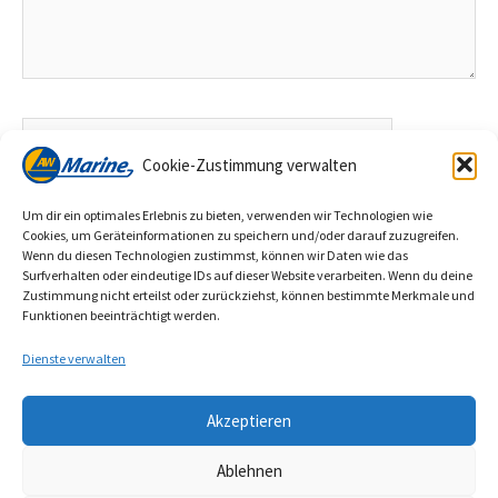
Name*
Cookie-Zustimmung verwalten
Um dir ein optimales Erlebnis zu bieten, verwenden wir Technologien wie
E-
Cookies, um Geräteinformationen zu speichern und/oder darauf zuzugreifen.
Wenn du diesen Technologien zustimmst, können wir Daten wie das
Mail*
Surfverhalten oder eindeutige IDs auf dieser Website verarbeiten. Wenn du deine
Zustimmung nicht erteilst oder zurückziehst, können bestimmte Merkmale und
Funktionen beeinträchtigt werden.
Website
Dienste verwalten
Akzeptieren
Ablehnen