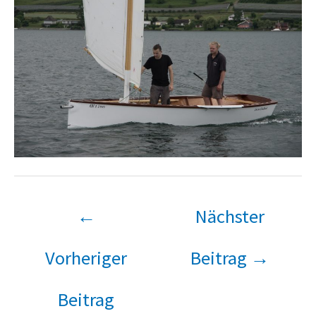
←
Nächster
Vorheriger
Beitrag
→
Beitrag