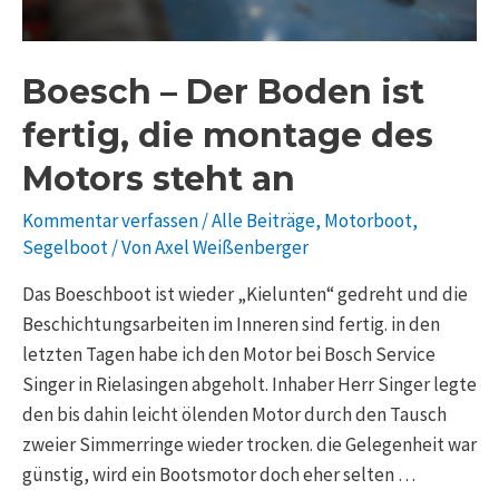
Motors
steht
Boesch – Der Boden ist
an
fertig, die montage des
Motors steht an
Kommentar verfassen
/
Alle Beiträge
,
Motorboot
,
Segelboot
/ Von
Axel Weißenberger
Das Boeschboot ist wieder „Kielunten“ gedreht und die
Beschichtungsarbeiten im Inneren sind fertig. in den
letzten Tagen habe ich den Motor bei Bosch Service
Singer in Rielasingen abgeholt. Inhaber Herr Singer legte
den bis dahin leicht ölenden Motor durch den Tausch
zweier Simmerringe wieder trocken. die Gelegenheit war
günstig, wird ein Bootsmotor doch eher selten …