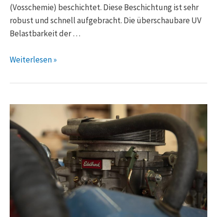
(Vosschemie) beschichtet. Diese Beschichtung ist sehr
robust und schnell aufgebracht. Die überschaubare UV
Belastbarkeit der …
Weiterlesen »
Boesch
–
Der
Boden
ist
fertig,
die
montage
des