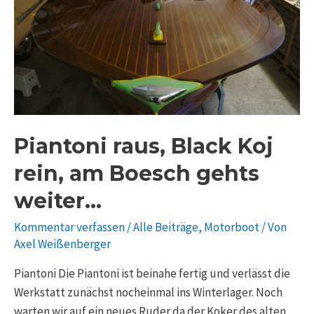
Black
Koj
rein,
am
Boesch
gehts
weiter…
Piantoni raus, Black Koj
rein, am Boesch gehts
weiter…
Kommentar verfassen
/
Alle Beiträge
,
Motorboot
/ Von
Axel Weißenberger
Piantoni Die Piantoni ist beinahe fertig und verlässt die
Werkstatt zunächst nocheinmal ins Winterlager. Noch
warten wir auf ein neues Ruder da der Koker des alten