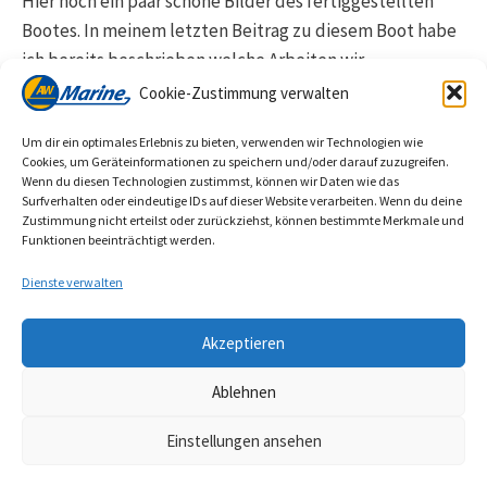
Hier noch ein paar schöne Bilder des fertiggestellten
Bootes. In meinem letzten Beitrag zu diesem Boot habe
ich bereits beschrieben welche Arbeiten wir
durchführten.
Cookie-Zustimmung verwalten
Um dir ein optimales Erlebnis zu bieten, verwenden wir Technologien wie
Cookies, um Geräteinformationen zu speichern und/oder darauf zuzugreifen.
Wenn du diesen Technologien zustimmst, können wir Daten wie das
Surfverhalten oder eindeutige IDs auf dieser Website verarbeiten. Wenn du deine
←
Vorherige Seite
1
Zustimmung nicht erteilst oder zurückziehst, können bestimmte Merkmale und
Funktionen beeinträchtigt werden.
2
3
4
Dienste verwalten
Nächste Seite
→
Akzeptieren
Ablehnen
Einstellungen ansehen
Copyright © 2026 AW Marine Bootsbau Öhningen | powered by
KGDesign - www.kg-design.net