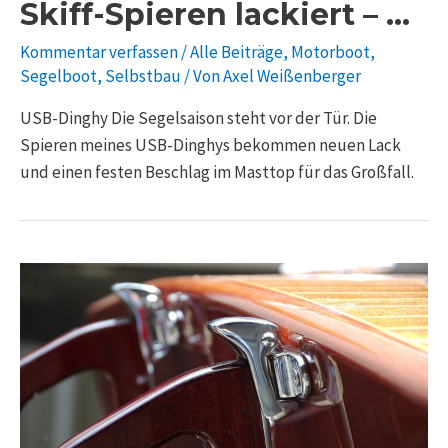
Skiff-Spieren lackiert – …
Kommentar verfassen
/
Alle Beiträge
,
Motorboot
,
Segelboot
,
Selbstbau
/ Von
Axel Weißenberger
USB-Dinghy Die Segelsaison steht vor der Tür. Die
Spieren meines USB-Dinghys bekommen neuen Lack
und einen festen Beschlag im Masttop für das Großfall.
Piantoni
–
Badeleiter
individuell,
Beschläge
anfertigen