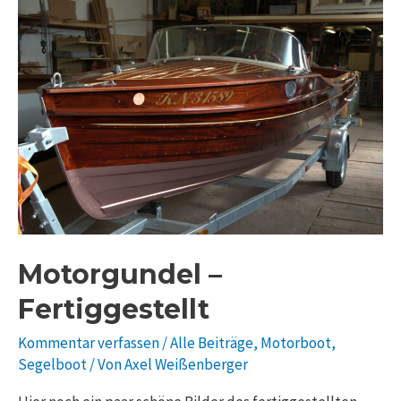
Motorgundel –
Fertiggestellt
Kommentar verfassen
/
Alle Beiträge
,
Motorboot
,
Segelboot
/ Von
Axel Weißenberger