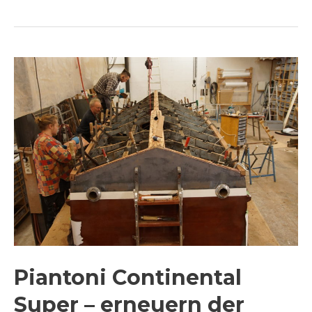
Piantoni
Continental
Super
–
erneuern
der
Bodenbeplankung
Piantoni Continental
Super – erneuern der