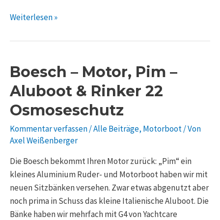
Weiterlesen »
Boesch
Boesch – Motor, Pim –
–
Aluboot & Rinker 22
Motor,
Osmoseschutz
Pim
–
Kommentar verfassen
/
Alle Beiträge
,
Motorboot
/ Von
Aluboot
Axel Weißenberger
&
Rinker
Die Boesch bekommt Ihren Motor zurück: „Pim“ ein
22
kleines Aluminium Ruder- und Motorboot haben wir mit
Osmoseschutz
neuen Sitzbänken versehen. Zwar etwas abgenutzt aber
noch prima in Schuss das kleine Italienische Aluboot. Die
Bänke haben wir mehrfach mit G4 von Yachtcare